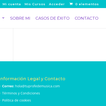
Mi cuenta
Mis Cursos
Acceder
0 elementos
S
SOBRE MI
CASOS DE ÉXITO
CONTACTO
Información Legal y Contacto
Correo:
hola@tuprofedemusica.com
Términos y Condiciones
Política de cookies