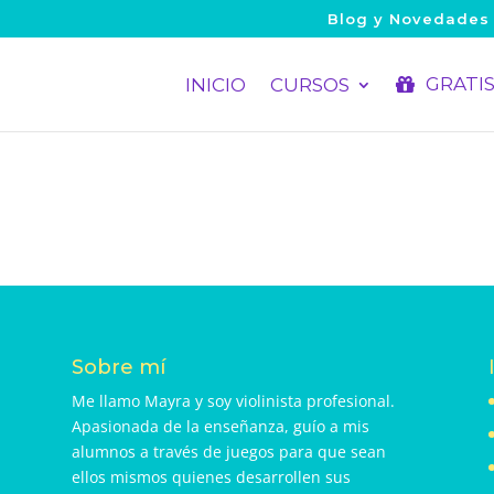
Blog y Novedades
GRATI
INICIO
CURSOS
Sobre mí
Me llamo Mayra y soy violinista profesional.
Apasionada de la enseñanza, guío a mis
alumnos a través de juegos para que sean
ellos mismos quienes desarrollen sus