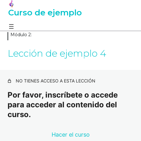
Curso de ejemplo
Módulo 2:
Módulo 1:
1 lección
Lección de ejemplo 4
Módulo 2:
Lección de ejemplo 2
NO TIENES ACCESO A ESTA LECCIÓN
Lección de ejemplo 3
Por favor, inscríbete o accede
Lección de ejemplo 4
para acceder al contenido del
curso.
Hacer el curso