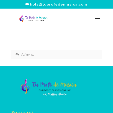
hola@tuprofedemusica.com
Volver a:
Sobre mí