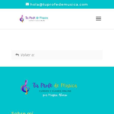
hola@tuprofedemusica.com
Volver a:
Sobre mí