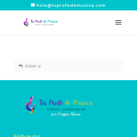
hola@tuprofedemusica.com
Volver a:
Sobre mí