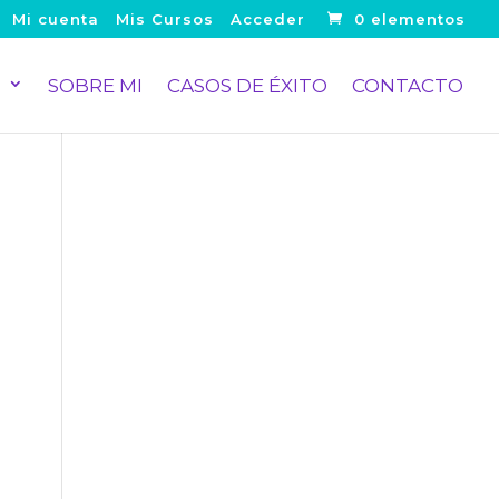
Mi cuenta
Mis Cursos
Acceder
0 elementos
S
SOBRE MI
CASOS DE ÉXITO
CONTACTO