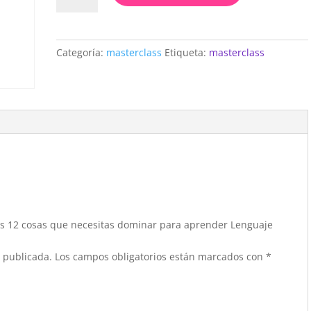
Las
12
cosas
Categoría:
masterclass
Etiqueta:
masterclass
que
necesitas
dominar
para
aprender
Lenguaje
Musical
cantidad
Las 12 cosas que necesitas dominar para aprender Lenguaje
á publicada.
Los campos obligatorios están marcados con
*