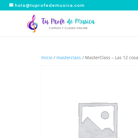
hola@tuprofedemusica.com
Inicio
/
masterclass
/ MasterClass – Las 12 cos